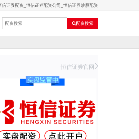
恒信证券配资_恒信证券配资公司_恒信证券炒股配资
配资搜索
恒信证券官网