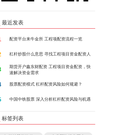
最近发表
1
配资平台来牛金所 工程项配资流程一览
2
杠杆炒股什么意思 寻找工程项目资金配资人
期货开户鑫东财配资 工程项目资金配资，快
3
速解决资金需求
4
股票配资模式 杠杆配资风险如何规避？
5
中国中铁股票 深入分析杠杆配资风险与机遇
标签列表