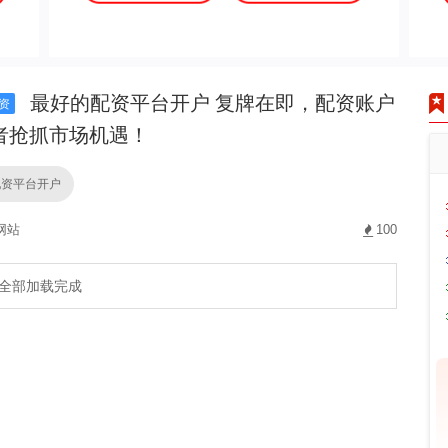
最好的配资平台开户 复牌在即，配资账户
资
者抢抓市场机遇！
配资平台开户
网站
100
全部加载完成