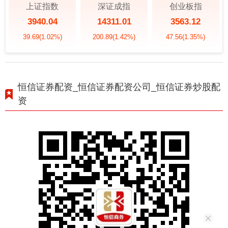
上证指数
深证成指
创业板指
3940.04
14311.01
3563.12
39.69
(1.02%)
200.89
(1.42%)
47.56
(1.35%)
恒信证券配资_恒信证券配资公司_恒信证券炒股配
资