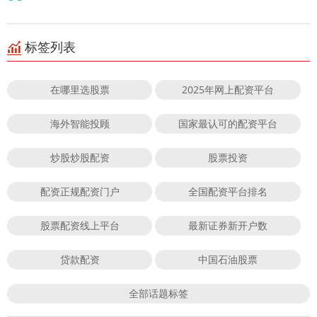
标签列表
在哪里选股票
2025年网上配资平台
海外智能投顾
国家最认可的配资平台
炒股炒股配资
股票投资
配资正规配资门户
全国配资平台排名
股票配资线上平台
最新证券新开户数
贷款配资
中国石油股票
全部话题标签