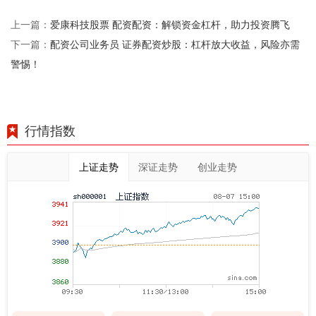
爱康科技股票 配资配资：解锁资金杠杆，助力投资腾飞
上一篇：
配资公司业务员 证券配资炒股：杠杆放大收益，风险亦需
下一篇：
警惕！
行情指数
上证走势
深证走势
创业走势