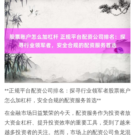
**正规平台配资公司排名：探寻行业领军者股票账户
怎么加杠杆，安全合规的配资服务首选**
在金融市场日益繁荣的今天，配资服务作为投资者放
大资金杠杆、提升投资效率的重要工具，受到了越来
越多投资者的关注。然而，市场上的配资公司鱼龙混