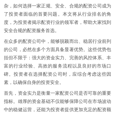
杂，如何选择一家正规、安全、合规的配资公司成为
了投资者面临的首要问题。本文将从行业排名的角
度，为投资者揭示配资行业的领军者，帮助大家找到
安全合规的配资服务首选。
在众多的配资公司中，能够脱颖而出、稳居行业前列
的公司，必然在多个方面具备显著优势。这些优势包
括但不限于：强大的资金实力、完善的风控体系、丰
富的行业经验、高效的服务流程以及良好的市场口
碑。投资者在选择配资公司时，应综合考虑这些因
素，以确保自身的投资安全。
首先，资金实力是衡量一家配资公司是否可靠的重要
指标。雄厚的资金基础不仅能够保障公司在市场波动
中的稳健运营，还能为投资者提供更加充足的配资额