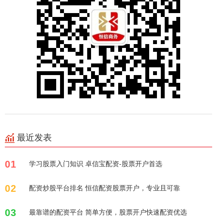
最近发表
01
学习股票入门知识 卓信宝配资-股票开户首选
02
配资炒股平台排名 恒信配资股票开户，专业且可靠
03
最靠谱的配资平台 简单方便，股票开户快速配资优选