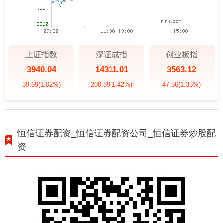
上证指数
深证成指
创业板指
3940.04
14311.01
3563.12
39.69
(1.02%)
200.89
(1.42%)
47.56
(1.35%)
恒信证券配资_恒信证券配资公司_恒信证券炒股配
资