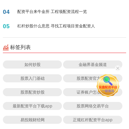
04
配资平台来牛金所 工程项配资流程一览
05
杠杆炒股什么意思 寻找工程项目资金配资人
标签列表
如何炒股
金融界基金频道
股票入门基础
股票配资官方公司
股票配资炒股
证券账户怎么配资
最新配资平台下载app
股票网络交易平台
易投顾财经网
正规杠杆配资平台app