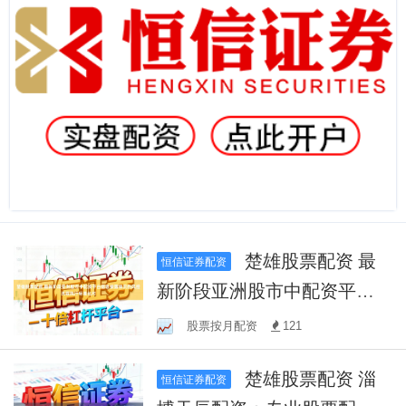
楚雄股票配资 最
恒信证券配资
新阶段亚洲股市中配资平台
信息披露情况的风控流程执
股票按月配资
121
行标准化对
楚雄股票配资 淄
恒信证券配资