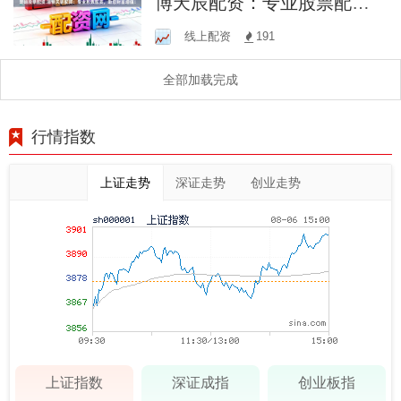
博天辰配资：专业股票配
资，助您财富增值！
线上配资
191
全部加载完成
行情指数
上证走势
深证走势
创业走势
上证指数
深证成指
创业板指