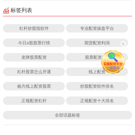
标签列表
杠杆炒股指软件
专业配资操盘平台
今日a股股票行情
期货配资利润
老牌股票配资
股票配资114
杠杆股票怎么开通
线上配资
杨方线上配资股票
炒股配资软件排名
正规配资杠杆
正规配资十大排名
全部话题标签