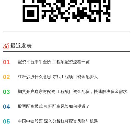
最近发表
01
配资平台来牛金所 工程项配资流程一览
02
杠杆炒股什么意思 寻找工程项目资金配资人
03
期货开户鑫东财配资 工程项目资金配资，快速解决资金需求
04
股票配资模式 杠杆配资风险如何规避？
05
中国中铁股票 深入分析杠杆配资风险与机遇