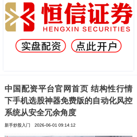
中国配资平台官网首页 结构性行情
下手机选股神器免费版的自动化风控
系统从安全冗余角度
新手炒股入门
2026-06-01 09:14:12