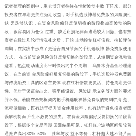
记者整理的案例中，重仓博弈者往往在情绪波动中败 下阵来。部分
投资者在早期更关注短期收益，对手机选股神器免费版的风险属性
缺 乏足够认识，在资金风险偏好反复切换的阶段叠加高波动的阶
段，很容易因为仓位 过重、缺乏止损纪律而遭遇较大回撤。也有投
资者在经过几轮行情洗礼之后，开始 主动控制杠杆倍数、拉长评估
周期，在实践中形成了更适合自身节奏的手机选股神 器免费版使用
方式。 在当前资金风险偏好反复切换的阶段里，从短期资金流动轨
迹看，热点轮动速度比平时快出约半个周期， 乌鲁木齐基金经理建
议，在当前资 金风险偏好反复切换的阶段下，手机选股神器免费版
与传统融资工具的区别主要体 现在杠杆倍数更灵活、持仓周期更弹
性、但对于保证金占比、强平线设置、风险提 示义务等方面的要求
并不低。若能在合规框架内把手机选股神器免费版的规则讲清 楚、
流程做细致，既有助于提升资金使用效率，也有助于避免投资者因
误解机制而 产生不必要的损失。 在资金风险偏好反复切换的阶段背
景下，根据多个交易周期 回测结果可见，杠杆账户波动区间常较普
通账户高出30%–50%， 胜率与收 益不等价，杠杆越大越不能片面