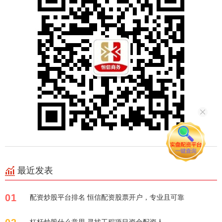
最近发表
01
配资炒股平台排名 恒信配资股票开户，专业且可靠
杠杆炒股什么意思 寻找工程项目资金配资人