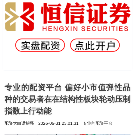
专业的配资平台 偏好小市值弹性品
种的交易者在在结构性板块轮动压制
指数上行动能
专业的配资平台
配资大白话解释
2026-05-31 23:01:31