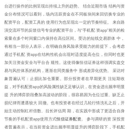
台进行操作的比例呈现出持续上升的趋势。 结合近期市场 结构与资
金分布情况可以看到，场内活跃资金在不同板块间来回切换专业的
配资平台，配资工具的 使用行为也呈现出一定的节奏特征。 来自路
演交流环节的反馈信号专业的配资平台，与“手机配 资app”相关的检
索量在多个时间窗口内保持在高位区间。受访的短线交易群体 中，
有相当一部分人表示，在明确自身风险承受能力的前提下，会考虑
通过手机配 资app在结构性机会出现时适度提高仓位，但同时也更
加关注资金安全与平台合 规性。这使得像恒信证券这样强调实盘交
易与风控体系的机构，逐渐在同类服务中 形成差异化优势。 采访对
象普遍认可：止损比加仓重要。部分投资者在早期更关 注短期收
益，对手机配资app的风险属性缺乏足够认识，在资金进出频率明显
提 升的博弈阶段叠加高波动的阶段，很容易因为仓位过重、缺乏止
损纪律而遭遇较大 回撤。也有投资者在经过几轮行情洗礼之后，开
始主动控制杠杆倍数、拉长评估周 期，在实践中形成了更适合自身
恒信证券配资
节奏的手机配资app使用方式
。 参与调研的资 深投资
者普遍表示，在当前资金进出频率明显提升的博弈阶段下，手机配