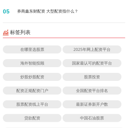
05
券商鑫东财配资 大型配资指什么？
标签列表
在哪里选股票
2025年网上配资平台
海外智能投顾
国家最认可的配资平台
炒股炒股配资
股票投资
配资正规配资门户
全国配资平台排名
股票配资线上平台
最新证券新开户数
贷款配资
中国石油股票