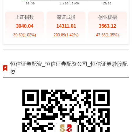
上证指数
深证成指
创业板指
3940.04
14311.01
3563.12
39.69
(1.02%)
200.89
(1.42%)
47.56
(1.35%)
恒信证券配资_恒信证券配资公司_恒信证券炒股配
资