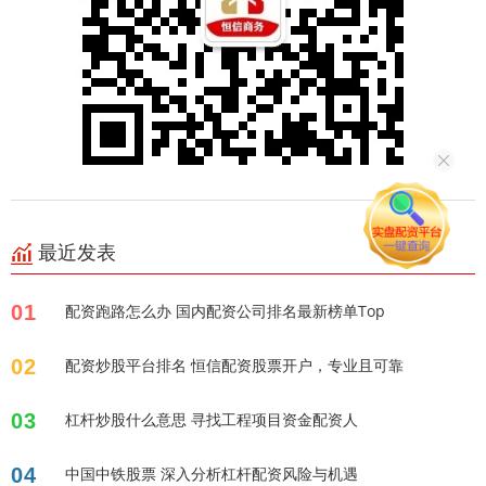
最近发表
01
配资跑路怎么办 国内配资公司排名最新榜单Top
02
配资炒股平台排名 恒信配资股票开户，专业且可靠
03
杠杆炒股什么意思 寻找工程项目资金配资人
04
中国中铁股票 深入分析杠杆配资风险与机遇