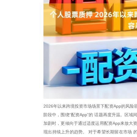
2026年以来跨境投资市场场景下配资App的风
阶段中，围绕“配资App”的 话题再度升温。区
加剧时，更倾向于通过适度运用配资App来放大
现出持续上升的趋势。 对于希望长期留在市场 