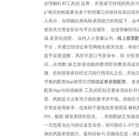
步理解杠杆工具的 边界，并形成可持续的风控习
p”相关的检索量在多个时间窗口内保持在高位区
人表示，在明确自身风险承受能力的前提下，会考
更加关注资金安全与平台合规性 。这使得像恒信
线上股票
成 差异化优势。 业内人士普遍认为，
平台，并通过恒信证券官网核实相关信息，有助于
盘手反复提醒，风控不是口号是命令。部 分投资
识，在指数 缺乏加速动能的整理阶段叠加高波
撤。也有投资者在经过几轮行情洗礼之后，开始主
恒信证券炒股配资
节奏的配资App使用方式
。 多
配资App与传统融资 工具的区别主要体现在杠
置、风险提示义务等方面的要求并不低。若能在合
升资金使用效率，也有助于避免投资者因误 解机
0%，极易 爆发系统性损失。，在指数缺乏加速
一旦忽视仓位与保证金安全垫，就可能在1–3个
身的风险承受能力、盈利目标与 回撤容忍度，再