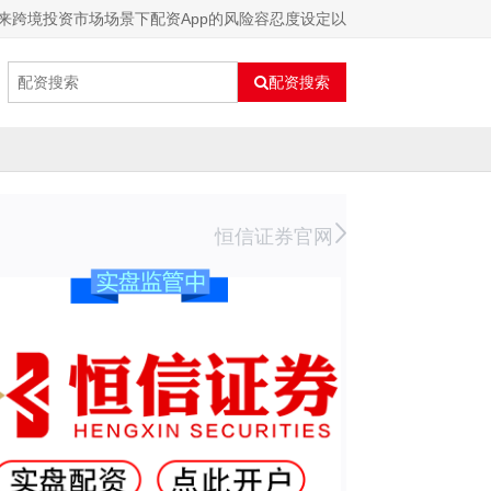
年以来跨境投资市场场景下配资App的风险容忍度设定以
配资搜索
恒信证券官网