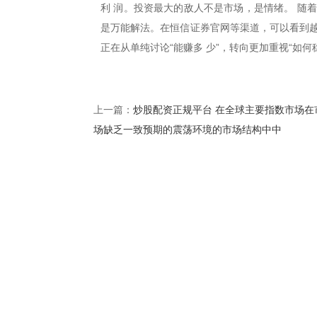
利 润。投资最大的敌人不是市场，是情绪。 随
是万能解法。在恒信证券官网等渠道，可以看到越
正在从单纯讨论“能赚多 少”，转向更加重视“如何稳
炒股配资正规平台 在全球主要指数市场在
上一篇：
场缺乏一致预期的震荡环境的市场结构中中