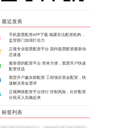
最近发表
手机股票配资APP下载 揭露非法配资机构，
1
监管部门加强打击力
正规专业股票配资平台 国内股票配资最新动
2
态速递
最靠谱的配资平台 简单方便，股票开户快速
3
配资优选
期货开户鑫东财配资 工程项目资金配资，快
4
速解决资金需求
正规网络配资平台排行 控制风险，杠杆配资
5
分批买入实施起来
标签列表