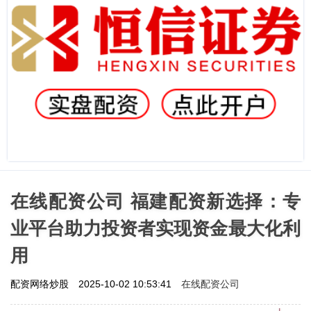
在线配资公司 福建配资新选择：专
业平台助力投资者实现资金最大化利
用
在线配资公司
配资网络炒股
2025-10-02 10:53:41