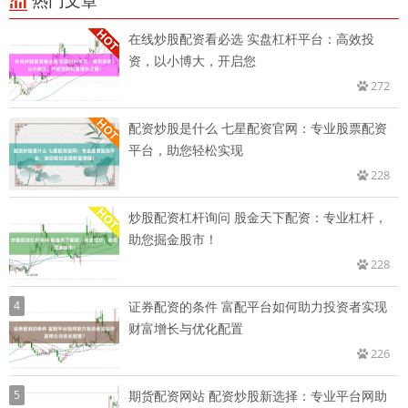
热门文章
在线炒股配资看必选 实盘杠杆平台：高效投
资，以小博大，开启您
272
配资炒股是什么 七星配资官网：专业股票配资
平台，助您轻松实现
228
炒股配资杠杆询问 股金天下配资：专业杠杆，
助您掘金股市！
228
4
证券配资的条件 富配平台如何助力投资者实现
财富增长与优化配置
226
5
期货配资网站 配资炒股新选择：专业平台网助