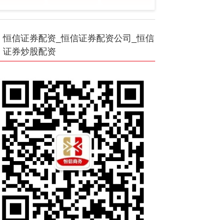
恒信证券配资_恒信证券配资公司_恒信
证券炒股配资