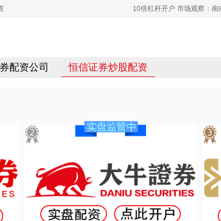
资
10倍杠杆开户 市场观察：
券配资公司
恒信证券炒股配资