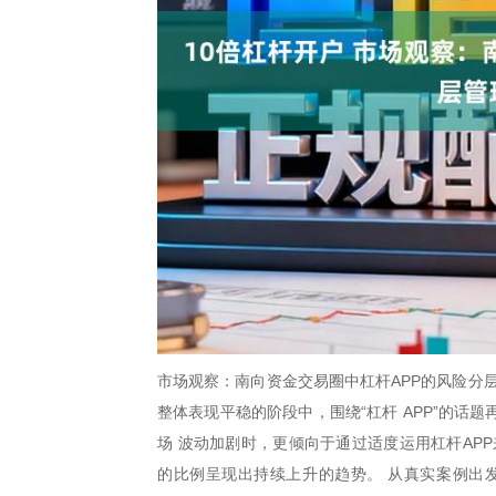
市场观察：南向资金交易圈中杠杆APP的风险分
整体表现平稳的阶段中，围绕“杠杆 APP”的
场 波动加剧时，更倾向于通过适度运用杠杆AP
的比例呈现出持续上升的趋势。 从真实案例出