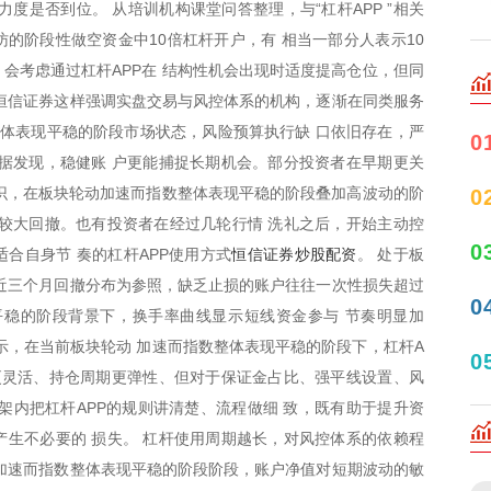
度是否到位。 从培训机构课堂问答整理，与“杠杆APP ”相关
的阶段性做空资金中10倍杠杆开户，有 相当一部分人表示10
会考虑通过杠杆APP在 结构性机会出现时适度提高仓位，但同
恒信证券这样强调实盘交易与风控体系的机构，逐渐在同类服务
整体表现平稳的阶段市场状态，风险预算执行缺 口依旧存在，严
0
据发现，稳健账 户更能捕捉长期机会。部分投资者在早期更关
认识，在板块轮动加速而指数整体表现平稳的阶段叠加高波动的阶
0
较大回撤。也有投资者在经过几轮行情 洗礼之后，开始主动控
0
恒信证券炒股配资
合自身节 奏的杠杆APP使用方式
。 处于板
近三个月回撤分布为参照，缺乏止损的账户往往一次性损失超过
0
平稳的阶段背景下，换手率曲线显示短线资金参与 节奏明显加
示，在当前板块轮动 加速而指数整体表现平稳的阶段下，杠杆A
0
更灵活、持仓周期更弹性、但对于保证金占比、强平线设置、风
架内把杠杆APP的规则讲清楚、流程做细 致，既有助于提升资
生不必要的 损失。 杠杆使用周期越长，对风控体系的依赖程
加速而指数整体表现平稳的阶段阶段，账户净值对短期波动的敏