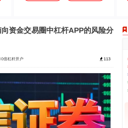
南向资金交易圈中杠杆APP的风险分
10倍杠杆开户
113