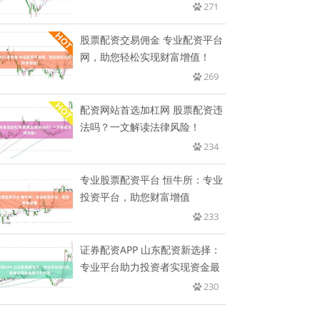
271
股票配资交易佣金 专业配资平台
网，助您轻松实现财富增值！
269
配资网站首选加杠网 股票配资违
法吗？一文解读法律风险！
234
专业股票配资平台 恒牛所：专业
投资平台，助您财富增值
233
证券配资APP 山东配资新选择：
专业平台助力投资者实现资金最
230