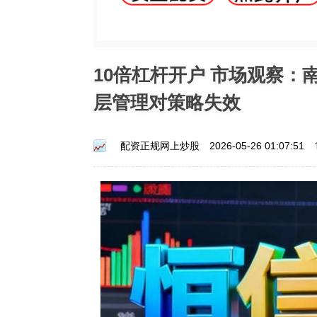
10倍杠杆开户 市场观察：
层管理对策略失效
配资正规网上炒股
2026-05-26 01:07:51